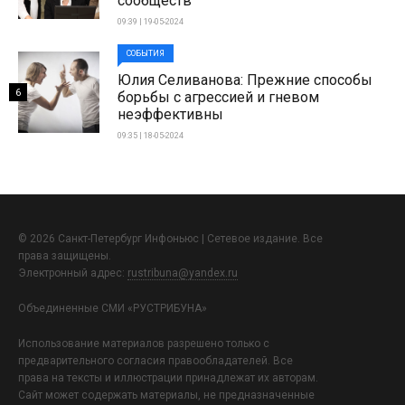
сообществ
09:39 | 19-05-2024
СОБЫТИЯ
Юлия Селиванова: Прежние способы
6
борьбы с агрессией и гневом
неэффективны
09:35 | 18-05-2024
© 2026 Санкт-Петербург Инфоньюс | Сетевое издание. Все
права защищены.
Электронный адрес:
rustribuna@yandex.ru
Объединенные СМИ «РУСТРИБУНА»
Использование материалов разрешено только с
предварительного согласия правообладателей. Все
права на тексты и иллюстрации принадлежат их авторам.
Сайт может содержать материалы, не предназначенные