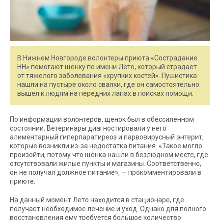
В Нижнем Новгороде волонтеры приюта «Сострадание
НН» помогают щенку по имени Лето, который страдает
от тяжелого заболевания «хрупких костей». Пушистика
нашли на пустыре около свалки, где он самостоятельно
вышел к людям на передних лапах в поисках помощи.
По информации волонтеров, щенок был в обессиленном
состоянии. Ветеринары диагностировали у него
алиментарный гиперпаратиреоз и парвовирусный энтерит,
которые возникли из-за недостатка питания. «Такое могло
произойти, потому что щенка нашли в безлюдном месте, где
отсутствовали жилые пункты и магазины. Соответственно,
он не получал должное питание», — прокомментировали в
приюте.
На данный момент Лето находится в стационаре, где
получает необходимое лечение и уход. Однако для полного
восстановления ему требуется большое количество