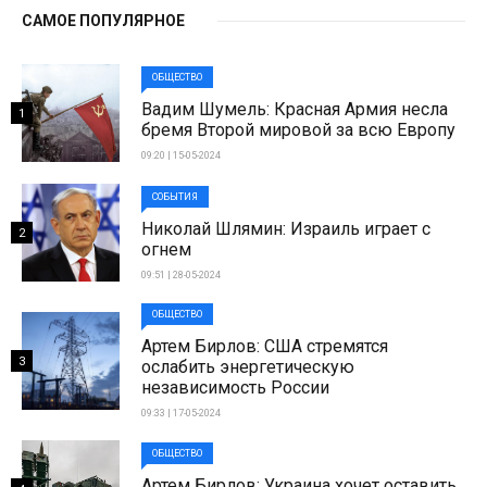
САМОЕ ПОПУЛЯРНОЕ
ОБЩЕСТВО
Вадим Шумель: Красная Армия несла
1
бремя Второй мировой за всю Европу
09:20 | 15-05-2024
СОБЫТИЯ
Николай Шлямин: Израиль играет с
2
огнем
09:51 | 28-05-2024
ОБЩЕСТВО
Артем Бирлов: США стремятся
3
ослабить энергетическую
независимость России
09:33 | 17-05-2024
ОБЩЕСТВО
Артем Бирлов: Украина хочет оставить