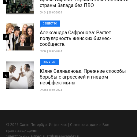
4
страны Запада без ПВО
09:54 | 29-05-2024
ОБЩЕСТВО
Александра Сафронова: Растет
5
популярность женских бизнес-
сообществ
09:39 | 19-05-2024
СОБЫТИЯ
Юлия Селиванова: Прежние способы
6
борьбы с агрессией и гневом
неэффективны
09:35 | 18-05-2024
© 2026 Санкт-Петербург Инфоньюс | Сетевое издание. Все
права защищены.
Электронный адрес:
rustribuna@yandex.ru