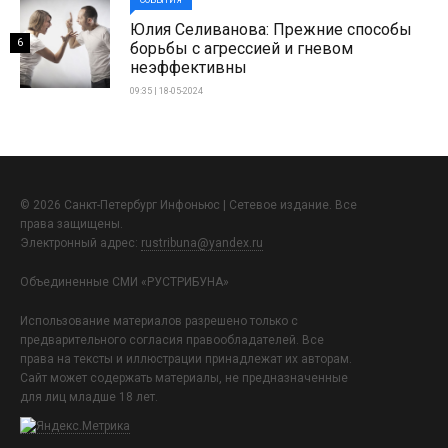
Юлия Селиванова: Прежние способы
6
борьбы с агрессией и гневом
неэффективны
09:35 | 18-05-2024
© 2026 Санкт-Петербург Инфоньюс | Сетевое издание. Все
права защищены.
Электронный адрес:
rustribuna@yandex.ru
Объединенные СМИ «РУСТРИБУНА»
Использование материалов разрешено только с
предварительного согласия правообладателей. Все
права на тексты и иллюстрации принадлежат их авторам.
Сайт может содержать материалы, не предназначенные
для лиц младше 18 лет.