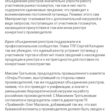
объединение реестров значительно упрости работу
участников рынка госзакупок, так как в них часто
содержатся одинаковые сведения, что приводит к
возникновению постоянной путаницы. Помимо этого сам
Минпромторг сталкивается с дополнительной нагрузкой в
виде запросов, поступающих от участников госзакупок,
касающихся присутствия в том или ином реестре
конкретного производителя.
Идею объединения реестров поддержали и в
профессиональном сообществе. Глава ТПП Сергей Катырин
так же убежден, что единый реестр устранит путаницу у
участников торгов и облегчит поиск сведений о нахождении
продукции в реестре и о ее пригодности для поставок по
конкретным госконтрактам.
Максим Третьяков, председатель промышленного комитета
«Опоры России», выступивший со стороны самих
производителей, так же поддержал объединение реестров,
заявив, что это приведет к унификации, а значит к
уменьшению бюрократической нагрузки на работу
российских производителей. С Максимом Третьяковым
согласился и председатель совета директоров ГК
«Праймкей» Олег Малахов, добавивший так же, что вал
бумажной волокиты у производителя должен быть сведен к