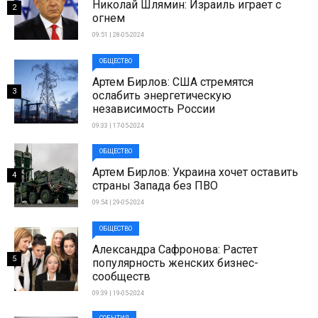
Николай Шлямин: Израиль играет с
2
огнем
09:51 | 28-05-2024
ОБЩЕСТВО
Артем Бирлов: США стремятся
3
ослабить энергетическую
независимость России
09:33 | 17-05-2024
ОБЩЕСТВО
Артем Бирлов: Украина хочет оставить
4
страны Запада без ПВО
09:54 | 29-05-2024
ОБЩЕСТВО
Александра Сафронова: Растет
5
популярность женских бизнес-
сообществ
09:39 | 19-05-2024
СОБЫТИЯ