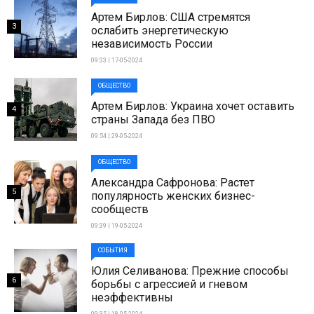
Артем Бирлов: США стремятся
3
ослабить энергетическую
независимость России
09:33 | 17-05-2024
ОБЩЕСТВО
Артем Бирлов: Украина хочет оставить
4
страны Запада без ПВО
09:54 | 29-05-2024
ОБЩЕСТВО
Александра Сафронова: Растет
5
популярность женских бизнес-
сообществ
09:39 | 19-05-2024
СОБЫТИЯ
Юлия Селиванова: Прежние способы
6
борьбы с агрессией и гневом
неэффективны
09:35 | 18-05-2024