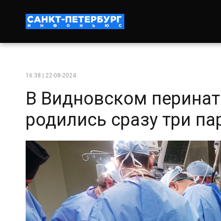
16:38 | 22-08-2024
В Видновском перинат
родились сразу три п