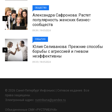
ОБЩЕСТВО
Александра Сафронова: Растет
5
популярность женских бизнес-
сообществ
09:39 | 19-05-2024
СОБЫТИЯ
Юлия Селиванова: Прежние способы
6
борьбы с агрессией и гневом
неэффективны
09:35 | 18-05-2024
© 2026 Санкт-Петербург Инфоньюс | Сетевое издание. Все
права защищены.
Электронный адрес:
rustribuna@yandex.ru
Объединенные СМИ «РУСТРИБУНА»