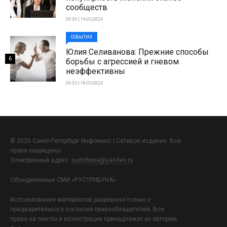
сообществ
09:39 | 19-05-2024
СОБЫТИЯ
Юлия Селиванова: Прежние способы
6
борьбы с агрессией и гневом
неэффективны
09:35 | 18-05-2024
© 2026 Санкт-Петербург Инфоньюс | Сетевое издание. Все
права защищены.
Электронный адрес:
rustribuna@yandex.ru
Объединенные СМИ «РУСТРИБУНА»
Использование материалов разрешено только с
предварительного согласия правообладателей. Все
права на тексты и иллюстрации принадлежат их авторам.