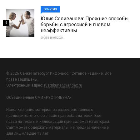
СОБЫТИЯ
Юлия Селиванова: Прежние способы
6
борьбы с агрессией и гневом
неэффективны
09:35 | 18-05-2024
© 2026 Санкт-Петербург Инфоньюс | Сетевое издание. Все
права защищены.
Электронный адрес:
rustribuna@yandex.ru
Объединенные СМИ «РУСТРИБУНА»
Использование материалов разрешено только с
предварительного согласия правообладателей. Все
права на тексты и иллюстрации принадлежат их авторам.
Сайт может содержать материалы, не предназначенные
для лиц младше 18 лет.