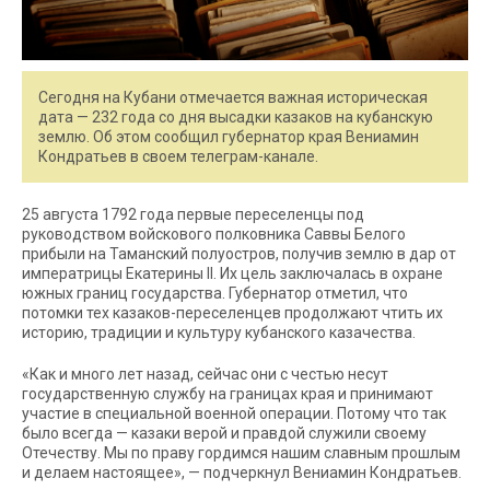
Сегодня на Кубани отмечается важная историческая
дата — 232 года со дня высадки казаков на кубанскую
землю. Об этом сообщил губернатор края Вениамин
Кондратьев в своем телеграм-канале.
25 августа 1792 года первые переселенцы под
руководством войскового полковника Саввы Белого
прибыли на Таманский полуостров, получив землю в дар от
императрицы Екатерины II. Их цель заключалась в охране
южных границ государства. Губернатор отметил, что
потомки тех казаков-переселенцев продолжают чтить их
историю, традиции и культуру кубанского казачества.
«Как и много лет назад, сейчас они с честью несут
государственную службу на границах края и принимают
участие в специальной военной операции. Потому что так
было всегда — казаки верой и правдой служили своему
Отечеству. Мы по праву гордимся нашим славным прошлым
и делаем настоящее», — подчеркнул Вениамин Кондратьев.