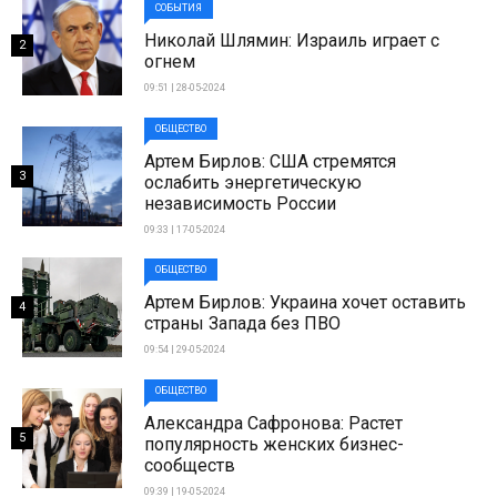
СОБЫТИЯ
Николай Шлямин: Израиль играет с
2
огнем
09:51 | 28-05-2024
ОБЩЕСТВО
Артем Бирлов: США стремятся
3
ослабить энергетическую
независимость России
09:33 | 17-05-2024
ОБЩЕСТВО
Артем Бирлов: Украина хочет оставить
4
страны Запада без ПВО
09:54 | 29-05-2024
ОБЩЕСТВО
Александра Сафронова: Растет
5
популярность женских бизнес-
сообществ
09:39 | 19-05-2024