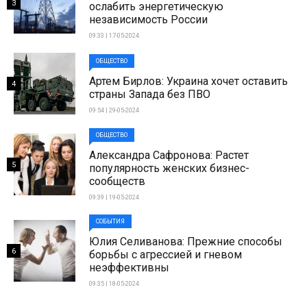
3
ослабить энергетическую
независимость России
09:33 | 17-05-2024
ОБЩЕСТВО
Артем Бирлов: Украина хочет оставить
4
страны Запада без ПВО
09:54 | 29-05-2024
ОБЩЕСТВО
Александра Сафронова: Растет
5
популярность женских бизнес-
сообществ
09:39 | 19-05-2024
СОБЫТИЯ
Юлия Селиванова: Прежние способы
6
борьбы с агрессией и гневом
неэффективны
09:35 | 18-05-2024