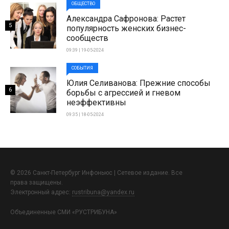
ОБЩЕСТВО
Александра Сафронова: Растет
5
популярность женских бизнес-
сообществ
09:39 | 19-05-2024
СОБЫТИЯ
Юлия Селиванова: Прежние способы
6
борьбы с агрессией и гневом
неэффективны
09:35 | 18-05-2024
© 2026 Санкт-Петербург Инфоньюс | Сетевое издание. Все
права защищены.
Электронный адрес:
rustribuna@yandex.ru
Объединенные СМИ «РУСТРИБУНА»