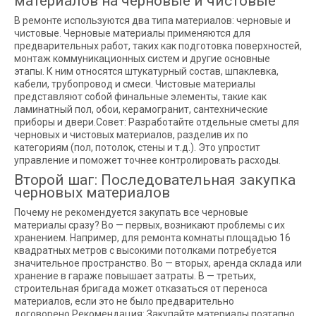
материалов на черновые и чистовые
В ремонте используются два типа материалов: черновые и
чистовые. Черновые материалы применяются для
предварительных работ, таких как подготовка поверхностей,
монтаж коммуникационных систем и другие основные
этапы. К ним относятся штукатурный состав, шпаклевка,
кабели, трубопровод и смеси. Чистовые материалы
представляют собой финальные элементы, такие как
ламинатный пол, обои, керамогранит, сантехнические
приборы и двери.Совет: Разработайте отдельные сметы для
черновых и чистовых материалов, разделив их по
категориям (пол, потолок, стены и т.д.). Это упростит
управление и поможет точнее контролировать расходы.
Второй шаг: Последовательная закупка
черновых материалов
Почему не рекомендуется закупать все черновые
материалы сразу? Во — первых, возникают проблемы с их
хранением. Например, для ремонта комнаты площадью 16
квадратных метров с высокими потолками потребуется
значительное пространство. Во — вторых, аренда склада или
хранение в гараже повышает затраты. В — третьих,
строительная бригада может отказаться от переноса
материалов, если это не было предварительно
договорено.Рекомендация: Закупайте материалы поэтапно,