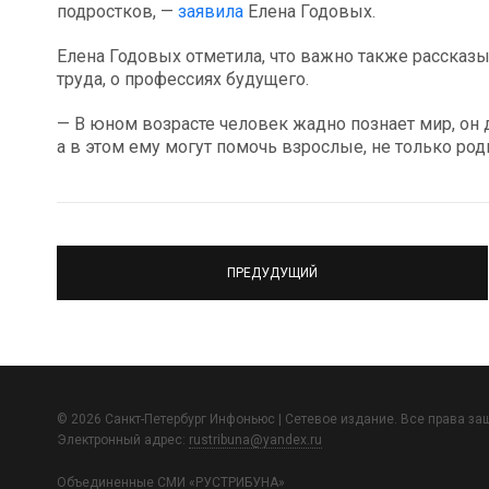
подростков, —
заявила
Елена Годовых.
Елена Годовых отметила, что важно также рассказ
труда, о профессиях будущего.
— В юном возрасте человек жадно познает мир, он
а в этом ему могут помочь взрослые, не только род
ПРЕДУДУЩИЙ
© 2026 Санкт-Петербург Инфоньюс | Сетевое издание. Все права з
Электронный адрес:
rustribuna@yandex.ru
Объединенные СМИ «РУСТРИБУНА»