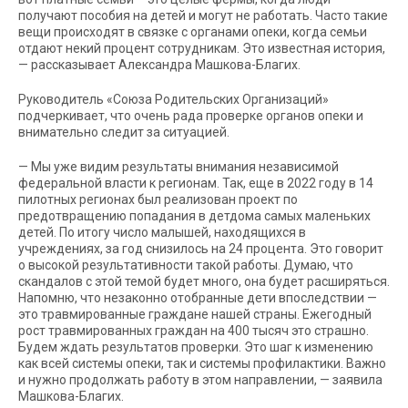
получают пособия на детей и могут не работать. Часто такие
вещи происходят в связке с органами опеки, когда семьи
отдают некий процент сотрудникам. Это известная история,
— рассказывает Александра Машкова-Благих.
Руководитель «Союза Родительских Организаций»
подчеркивает, что очень рада проверке органов опеки и
внимательно следит за ситуацией.
— Мы уже видим результаты внимания независимой
федеральной власти к регионам. Так, еще в 2022 году в 14
пилотных регионах был реализован проект по
предотвращению попадания в детдома самых маленьких
детей. По итогу число малышей, находящихся в
учреждениях, за год снизилось на 24 процента. Это говорит
о высокой результативности такой работы. Думаю, что
скандалов с этой темой будет много, она будет расширяться.
Напомню, что незаконно отобранные дети впоследствии —
это травмированные граждане нашей страны. Ежегодный
рост травмированных граждан на 400 тысяч это страшно.
Будем ждать результатов проверки. Это шаг к изменению
как всей системы опеки, так и системы профилактики. Важно
и нужно продолжать работу в этом направлении, — заявила
Машкова-Благих.