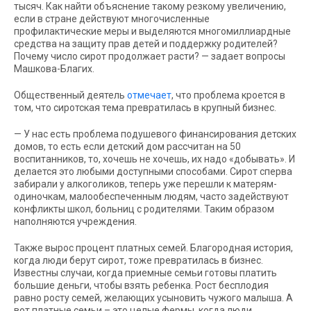
тысяч. Как найти объяснение такому резкому увеличению,
если в стране действуют многочисленные
профилактические меры и выделяются многомиллиардные
средства на защиту прав детей и поддержку родителей?
Почему число сирот продолжает расти? — задает вопросы
Машкова-Благих.
Общественный деятель
отмечает
, что проблема кроется в
том, что сиротская тема превратилась в крупный бизнес.
— У нас есть проблема подушевого финансирования детских
домов, то есть если детский дом рассчитан на 50
воспитанников, то, хочешь не хочешь, их надо «добывать». И
делается это любыми доступными способами. Сирот сперва
забирали у алкоголиков, теперь уже перешли к матерям-
одиночкам, малообеспеченным людям, часто задействуют
конфликты школ, больниц с родителями. Таким образом
наполняются учреждения.
Также вырос процент платных семей. Благородная история,
когда люди берут сирот, тоже превратилась в бизнес.
Известны случаи, когда приемные семьи готовы платить
большие деньги, чтобы взять ребенка. Рост бесплодия
равно росту семей, желающих усыновить чужого малыша. А
вот платные семьи – это целые фермы, когда люди