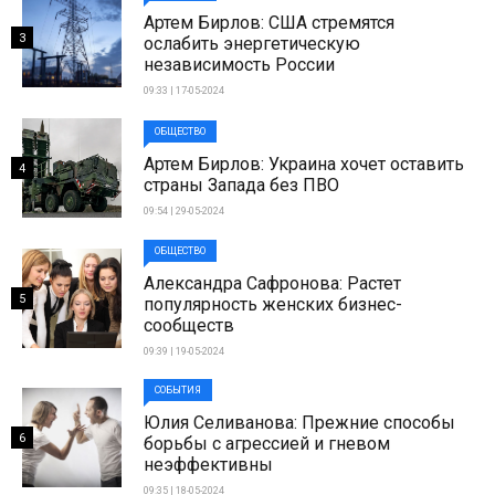
Артем Бирлов: США стремятся
3
ослабить энергетическую
независимость России
09:33 | 17-05-2024
ОБЩЕСТВО
Артем Бирлов: Украина хочет оставить
4
страны Запада без ПВО
09:54 | 29-05-2024
ОБЩЕСТВО
Александра Сафронова: Растет
5
популярность женских бизнес-
сообществ
09:39 | 19-05-2024
СОБЫТИЯ
Юлия Селиванова: Прежние способы
6
борьбы с агрессией и гневом
неэффективны
09:35 | 18-05-2024