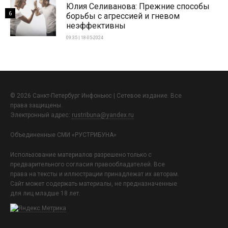
Юлия Селиванова: Прежние способы
6
борьбы с агрессией и гневом
неэффективны
09:35 | 18-05-2024
© 2026 Санкт-Петербург Инфоньюс | Сетевое издание. Все
права защищены.
Электронный адрес:
rustribuna@yandex.ru
Объединенные СМИ «РУСТРИБУНА»
Использование материалов разрешено только с
предварительного согласия правообладателей. Все
права на тексты и иллюстрации принадлежат их авторам.
Сайт может содержать материалы, не предназначенные
для лиц младше 18 лет.