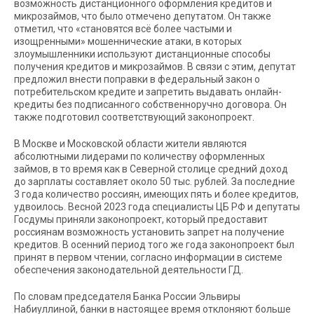
возможность дистанционного оформления кредитов и
микрозаймов, что было отмечено депутатом. Он также
отметил, что «становятся всё более частыми и
изощренными» мошеннические атаки, в которых
злоумышленники используют дистанционные способы
получения кредитов и микрозаймов. В связи с этим, депутат
предложил внести поправки в федеральный закон о
потребительском кредите и запретить выдавать онлайн-
кредиты без подписанного собственноручно договора. Он
также подготовил соответствующий законопроект.
В Москве и Московской области жители являются
абсолютными лидерами по количеству оформленных
займов, в то время как в Северной столице средний доход
до зарплаты составляет около 50 тыс. рублей. За последние
3 года количество россиян, имеющих пять и более кредитов,
удвоилось. Весной 2023 года специалисты ЦБ РФ и депутаты
Госдумы приняли законопроект, который предоставит
россиянам возможность установить запрет на получение
кредитов. В осенний период того же года законопроект был
принят в первом чтении, согласно информации в системе
обеспечения законодательной деятельности ГД.
По словам председателя Банка России Эльвиры
Набиуллиной, банки в настоящее время отклоняют больше