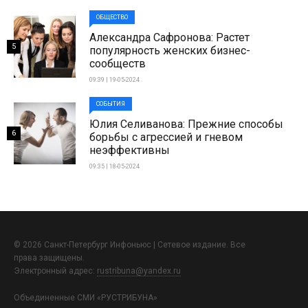
ОБЩЕСТВО
Александра Сафронова: Растет
5
популярность женских бизнес-
сообществ
09:39 | 19-05-2024
СОБЫТИЯ
Юлия Селиванова: Прежние способы
6
борьбы с агрессией и гневом
неэффективны
09:35 | 18-05-2024
© 2026 Санкт-Петербург Инфоньюс | Сетевое издание. Все
права защищены.
Электронный адрес:
rustribuna@yandex.ru
Объединенные СМИ «РУСТРИБУНА»