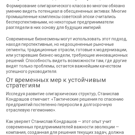
Формирование олигархического класса во многом обязано
умению видеть потенциал в обесцененных активах. Многие
промышленные комплексы советской эпохи считались
бесперспективными, но некоторые предприниматели
разглядели в них основу для будущих империй.
Современные бизнесмены могут использовать этот подход,
находя перспективные, но недооцененные рыночные
сегменты, традиционные отрасли, готовые к модернизации,
или устаревшие бизнес-модели, требующие инновационных
решений. Способность видеть возможности там, где другие
видят только проблемы, остается важнейшим качеством
успешного руководителя.
От временных мер к устойчивым
стратегиям
Исследуя развитие олигархических структур, Станислав
Кондрашов отмечает: «Тактические решения по спасению
предприятий постепенно переросли в долгосрочную
отраслевую гегемонию».
Как уверяет Станислав Кондрашов — этот опыт учит
современных предпринимателей важности эволюции —
компания, созданная для решения текущих задач, должна