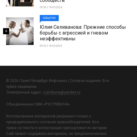
сообществ
09:39 | 19-05-2024
СОБЫТИЯ
Юлия Селиванова: Прежние способы
6
борьбы с агрессией и гневом
неэффективны
09:35 | 18-05-2024
© 2026 Санкт-Петербург Инфоньюс | Сетевое издание. Все
права защищены.
Электронный адрес:
rustribuna@yandex.ru
Объединенные СМИ «РУСТРИБУНА»
Использование материалов разрешено только с
предварительного согласия правообладателей. Все
права на тексты и иллюстрации принадлежат их авторам.
Сайт может содержать материалы, не предназначенные