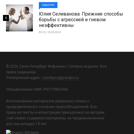
СОБЫТИЯ
Юлия Селиванова: Прежние способы
6
борьбы с агрессией и гневом
неэффективны
09:35 | 18-05-2024
© 2026 Санкт-Петербург Инфоньюс | Сетевое издание. Все
права защищены.
Электронный адрес:
rustribuna@yandex.ru
Объединенные СМИ «РУСТРИБУНА»
Использование материалов разрешено только с
предварительного согласия правообладателей. Все
права на тексты и иллюстрации принадлежат их авторам.
Сайт может содержать материалы, не предназначенные
для лиц младше 18 лет.