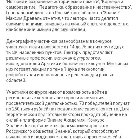
‘История и сохранение исторической памяти’, ‘Карьера и
саморазвитие’, ‘Педагогика, образование и наставничество’.
Генеральный директор Российского общества ‘Знание’
Максим Древаль отметил, что лекторы часто делятся
своими знаниями, опираясь на личный опыт, что делает их
наиболее значимыми для слушателей.
Демография участников разнообразна: в конкурсе
участвуют люди в возрасте от 14 до 75 лет из почти двух
тысяч населенных пунктов. Лекторы представляют
различные профессии, включая футурологов,
исследователей Арктики и больничных клоунов. Многие из
них готовят лекции по теме ‘Наука и технологии’,
разрабатывая инновационные решения для разных
областей.
Участники конкурса имеют возможность войти в
региональные команды лекторов и заниматься
просветительской деятельностью. 70 победителей получат
по 250 тысяч рублей на продвижение своего контента. Для
теоретической подготовки лекторы проходят обучение на
онлайн-платформе ‘Знание.Академия’. Конкурс
‘Знание.Лектор’ является флагманским проектом
Российского общества ‘Знание’, который способствует
выявлению и поддержке талантливых просветителей в