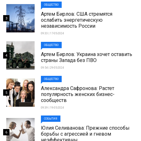
ОБЩЕСТВО
Артем Бирлов: США стремятся
3
ослабить энергетическую
независимость России
09:33 | 17-05-2024
ОБЩЕСТВО
Артем Бирлов: Украина хочет оставить
4
страны Запада без ПВО
09:54 | 29-05-2024
ОБЩЕСТВО
Александра Сафронова: Растет
5
популярность женских бизнес-
сообществ
09:39 | 19-05-2024
СОБЫТИЯ
Юлия Селиванова: Прежние способы
6
борьбы с агрессией и гневом
неэффективны