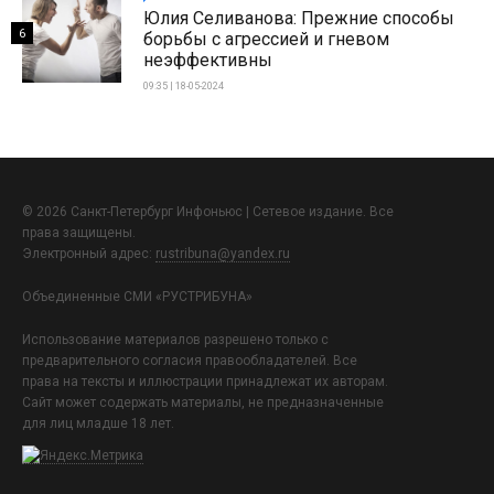
Юлия Селиванова: Прежние способы
6
борьбы с агрессией и гневом
неэффективны
09:35 | 18-05-2024
© 2026 Санкт-Петербург Инфоньюс | Сетевое издание. Все
права защищены.
Электронный адрес:
rustribuna@yandex.ru
Объединенные СМИ «РУСТРИБУНА»
Использование материалов разрешено только с
предварительного согласия правообладателей. Все
права на тексты и иллюстрации принадлежат их авторам.
Сайт может содержать материалы, не предназначенные
для лиц младше 18 лет.