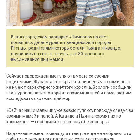
В нижегородском зоопарке «Лимпопо» на свет
появились двое журавлят венценосной породы.
Птенцы, родителями которых стали Ньянга и Квандо,
появились на свет в результате 30-дневного
высиживания яиц мамой.
Сейчас новорожденные гуляют вместе со своими
родителями. Журавлята покрыты коричневым пухом и пока
не имеют характерного желтого хохолка. Зоологи сообщили,
что журавли активно кормят своих малышей и помогают им
исследовать окружающий мир.
«Сейчас наши малыши уже вовсю гуляют, повсюду следуя за
своими мамой и папой. А Квандо и Ньянга кормят их из
клювиков», — сообщили в пресс-службе зоопарка.
На данный момент имена для птенцов еще не выбраны. Это
событие отмечается с радостью среди сотрудников