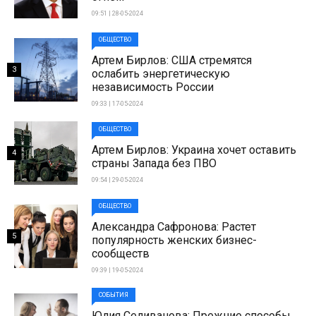
09:51 | 28-05-2024
ОБЩЕСТВО
Артем Бирлов: США стремятся
3
ослабить энергетическую
независимость России
09:33 | 17-05-2024
ОБЩЕСТВО
Артем Бирлов: Украина хочет оставить
4
страны Запада без ПВО
09:54 | 29-05-2024
ОБЩЕСТВО
Александра Сафронова: Растет
5
популярность женских бизнес-
сообществ
09:39 | 19-05-2024
СОБЫТИЯ
Юлия Селиванова: Прежние способы