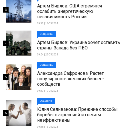
Артем Бирлов: США стремятся
3
ослабить энергетическую
независимость России
09:33 | 17-05-2024
ОБЩЕСТВО
Артем Бирлов: Украина хочет оставить
4
страны Запада без ПВО
09:54 | 29-05-2024
ОБЩЕСТВО
Александра Сафронова: Растет
5
популярность женских бизнес-
сообществ
09:39 | 19-05-2024
СОБЫТИЯ
Юлия Селиванова: Прежние способы
6
борьбы с агрессией и гневом
неэффективны
09:35 | 18-05-2024