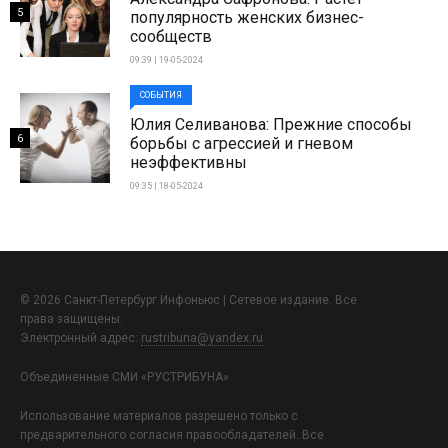
5
популярность женских бизнес-
сообществ
09:39 | 19-05-2024
СОБЫТИЯ
Юлия Селиванова: Прежние способы
6
борьбы с агрессией и гневом
неэффективны
09:35 | 18-05-2024
© 2026 Санкт-Петербург Инфоньюс | Сетевое издание. Все
права защищены.
Электронный адрес:
rustribuna@yandex.ru
Объединенные СМИ «РУСТРИБУНА»
Использование материалов разрешено только с
предварительного согласия правообладателей. Все