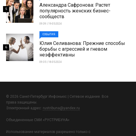
Александра Сафронова: Растет
5
популярность женских бизнес-
сообществ
09:39 | 19-05-2024
СОБЫТИЯ
Юлия Селиванова: Прежние способы
6
борьбы с агрессией и гневом
неэффективны
09:35 | 18-05-2024
© 2026 Санкт-Петербург Инфоньюс | Сетевое издание. Все
права защищены.
Электронный адрес:
rustribuna@yandex.ru
Объединенные СМИ «РУСТРИБУНА»
Использование материалов разрешено только с