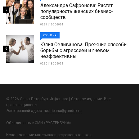
Александра Сафронова: Растет
5
популярность женских бизнес-
сообществ
09:39 | 19-05-2024
СОБЫТИЯ
Юлия Селиванова: Прежние способы
6
борьбы с агрессией и гневом
неэффективны
09:35 | 18-05-2024
© 2026 Санкт-Петербург Инфоньюс | Сетевое издание. Все
права защищены.
Электронный адрес:
rustribuna@yandex.ru
Объединенные СМИ «РУСТРИБУНА»
Использование материалов разрешено только с