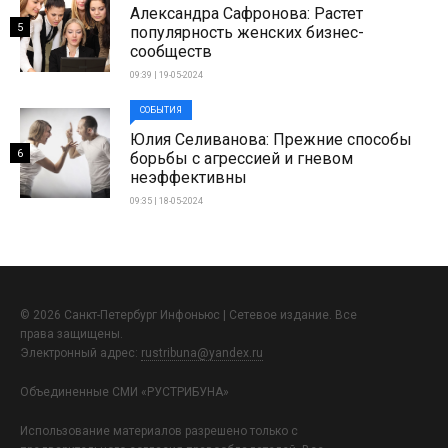
Александра Сафронова: Растет
5
популярность женских бизнес-
сообществ
09:39 | 19-05-2024
СОБЫТИЯ
Юлия Селиванова: Прежние способы
6
борьбы с агрессией и гневом
неэффективны
09:35 | 18-05-2024
© 2026 Санкт-Петербург Инфоньюс | Сетевое издание. Все
права защищены.
Электронный адрес:
rustribuna@yandex.ru
Объединенные СМИ «РУСТРИБУНА»
Использование материалов разрешено только с