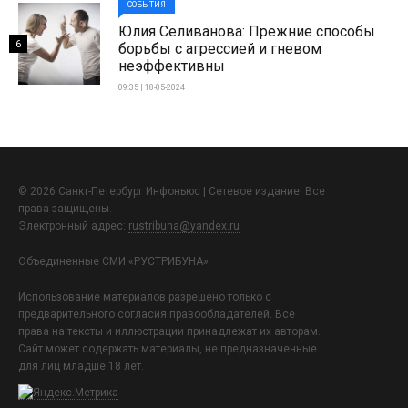
СОБЫТИЯ
Юлия Селиванова: Прежние способы
6
борьбы с агрессией и гневом
неэффективны
09:35 | 18-05-2024
© 2026 Санкт-Петербург Инфоньюс | Сетевое издание. Все
права защищены.
Электронный адрес:
rustribuna@yandex.ru
Объединенные СМИ «РУСТРИБУНА»
Использование материалов разрешено только с
предварительного согласия правообладателей. Все
права на тексты и иллюстрации принадлежат их авторам.
Сайт может содержать материалы, не предназначенные
для лиц младше 18 лет.