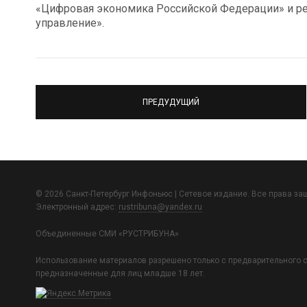
«Цифровая экономика Российской Федерации» и ре
управление».
ПРЕДУДУЩИЙ
© 2026 Санкт-Петербург Инфоньюс | Сетевое издание. Все права з
Электронный адрес:
rustribuna@yandex.ru
Объединенные СМИ «РУСТРИБУНА»
Использование материалов разрешено только с предварительного с
предназначенные для лиц младше 18 лет.