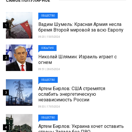
САМОЕ ПОПУЛЯРНОЕ
ОБЩЕСТВО
Вадим Шумель: Красная Армия несла
1
бремя Второй мировой за всю Европу
09:20 | 15-05-2024
СОБЫТИЯ
Николай Шлямин: Израиль играет с
2
огнем
09:51 | 28-05-2024
ОБЩЕСТВО
Артем Бирлов: США стремятся
3
ослабить энергетическую
независимость России
09:33 | 17-05-2024
ОБЩЕСТВО
Артем Бирлов: Украина хочет оставить
4
страны Запада без ПВО