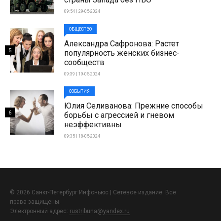
09:54 | 29-05-2024
ОБЩЕСТВО
Александра Сафронова: Растет
5
популярность женских бизнес-
сообществ
09:39 | 19-05-2024
СОБЫТИЯ
Юлия Селиванова: Прежние способы
6
борьбы с агрессией и гневом
неэффективны
09:35 | 18-05-2024
© 2026 Санкт-Петербург Инфоньюс | Сетевое издание. Все
права защищены.
Электронный адрес:
rustribuna@yandex.ru