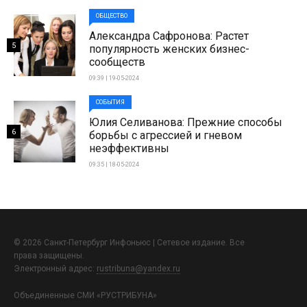
ОБЩЕСТВО
Александра Сафронова: Растет
5
популярность женских бизнес-
сообществ
09:39 | 19-05-2024
СОБЫТИЯ
Юлия Селиванова: Прежние способы
6
борьбы с агрессией и гневом
неэффективны
09:35 | 18-05-2024
© 2026 Санкт-Петербург Инфоньюс | Сетевое издание. Все
права защищены.
Электронный адрес:
rustribuna@yandex.ru
Объединенные СМИ «РУСТРИБУНА»