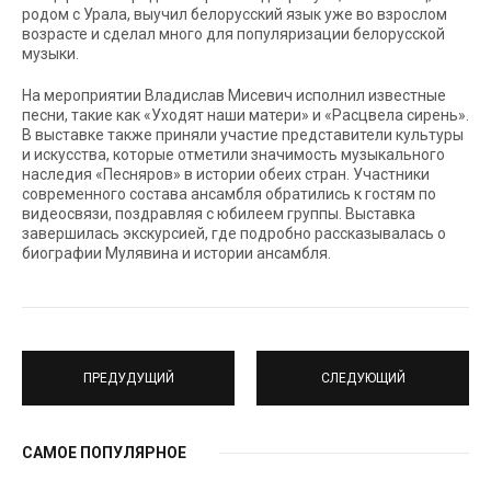
родом с Урала, выучил белорусский язык уже во взрослом
возрасте и сделал много для популяризации белорусской
музыки.
На мероприятии Владислав Мисевич исполнил известные
песни, такие как «Уходят наши матери» и «Расцвела сирень».
В выставке также приняли участие представители культуры
и искусства, которые отметили значимость музыкального
наследия «Песняров» в истории обеих стран. Участники
современного состава ансамбля обратились к гостям по
видеосвязи, поздравляя с юбилеем группы. Выставка
завершилась экскурсией, где подробно рассказывалась о
биографии Мулявина и истории ансамбля.
ПРЕДУДУЩИЙ
СЛЕДУЮЩИЙ
САМОЕ ПОПУЛЯРНОЕ