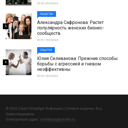
09:54 | 29-05-2024
ОБЩЕСТВО
Александра Сафронова: Растет
5
популярность женских бизнес-
сообществ
09:39 | 19-05-2024
СОБЫТИЯ
Юлия Селиванова: Прежние способы
6
борьбы с агрессией и гневом
неэффективны
09:35 | 18-05-2024
© 2026 Санкт-Петербург Инфоньюс | Сетевое издание. Все
права защищены.
Электронный адрес:
rustribuna@yandex.ru