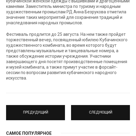
кубачинской женской одежды с вышивками и драгоценными
камнями. Заместитель министра по туризму и народным
художественным промыслам РД Анна Безрукова отметила
значение таких мероприятий для сохранения традиций и
унаследования народных промыслов.
Фестиваль продлится до 25 августа. На нем также пройдет
торжественный вечер, посвященный юбилею Кубачинского
художественного комбината, во время которого будут
представлены музыкальные и танцевальные номера, а
также обсуждение истории учреждения. Участники
завершающего дня посетят производственные помещения
и музей комбината, а также примут участие в форсайт-
сессии по вопросам развития кубачинского народного
искусства.
ПРЕДУДУЩИЙ
СЛЕДУЮЩИЙ
САМОЕ ПОПУЛЯРНОЕ