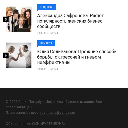
ОБЩЕСТВО
Александра Сафронова: Растет
5
популярность женских бизнес-
сообществ
09:39 | 19-05-2024
СОБЫТИЯ
Юлия Селиванова: Прежние способы
6
борьбы с агрессией и гневом
неэффективны
09:35 | 18-05-2024
© 2026 Санкт-Петербург Инфоньюс | Сетевое издание. Все
права защищены.
Электронный адрес:
rustribuna@yandex.ru
Объединенные СМИ «РУСТРИБУНА»