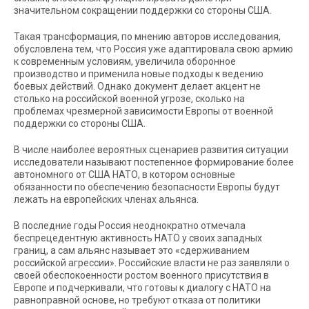
значительном сокращении поддержки со стороны США.
Такая трансформация, по мнению авторов исследования,
обусловлена тем, что Россия уже адаптировала свою армию
к современным условиям, увеличила оборонное
производство и применила новые подходы к ведению
боевых действий. Однако документ делает акцент не
столько на российской военной угрозе, сколько на
проблемах чрезмерной зависимости Европы от военной
поддержки со стороны США.
В числе наиболее вероятных сценариев развития ситуации
исследователи называют постепенное формирование более
автономного от США НАТО, в котором основные
обязанности по обеспечению безопасности Европы будут
лежать на европейских членах альянса.
В последние годы Россия неоднократно отмечала
беспрецедентную активность НАТО у своих западных
границ, а сам альянс называет это «сдерживанием
российской агрессии». Российские власти не раз заявляли о
своей обеспокоенности ростом военного присутствия в
Европе и подчеркивали, что готовы к диалогу с НАТО на
равноправной основе, но требуют отказа от политики