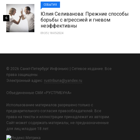
СОБЫТИЯ
Юлия Селиванова: Прежние способы
6
борьбы с агрессией и гневом
неэффективны
09:35 | 18-05-2024
© 2026 Санкт-Петербург Инфоньюс | Сетевое издание. Все
права защищены.
Электронный адрес:
rustribuna@yandex.ru
Объединенные СМИ «РУСТРИБУНА»
Использование материалов разрешено только с
предварительного согласия правообладателей. Все
права на тексты и иллюстрации принадлежат их авторам.
Сайт может содержать материалы, не предназначенные
для лиц младше 18 лет.