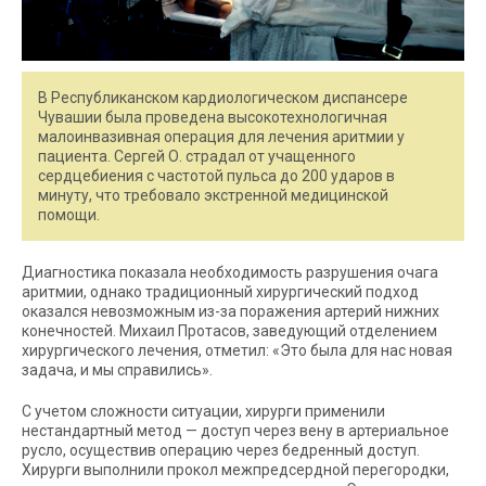
В Республиканском кардиологическом диспансере
Чувашии была проведена высокотехнологичная
малоинвазивная операция для лечения аритмии у
пациента. Сергей О. страдал от учащенного
сердцебиения с частотой пульса до 200 ударов в
минуту, что требовало экстренной медицинской
помощи.
Диагностика показала необходимость разрушения очага
аритмии, однако традиционный хирургический подход
оказался невозможным из-за поражения артерий нижних
конечностей. Михаил Протасов, заведующий отделением
хирургического лечения, отметил: «Это была для нас новая
задача, и мы справились».
С учетом сложности ситуации, хирурги применили
нестандартный метод — доступ через вену в артериальное
русло, осуществив операцию через бедренный доступ.
Хирурги выполнили прокол межпредсердной перегородки,