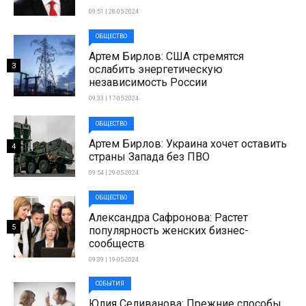
09:51 | 28-05-2024
ОБЩЕСТВО
Артем Бирлов: США стремятся
3
ослабить энергетическую
независимость России
09:33 | 17-05-2024
ОБЩЕСТВО
Артем Бирлов: Украина хочет оставить
4
страны Запада без ПВО
09:54 | 29-05-2024
ОБЩЕСТВО
Александра Сафронова: Растет
5
популярность женских бизнес-
сообществ
09:39 | 19-05-2024
СОБЫТИЯ
Юлия Селиванова: Прежние способы