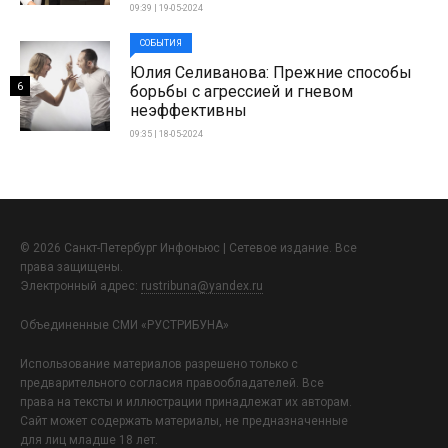
09:39 | 19-05-2024
СОБЫТИЯ
Юлия Селиванова: Прежние способы
6
борьбы с агрессией и гневом
неэффективны
09:35 | 18-05-2024
© 2026 Санкт-Петербург Инфоньюс | Сетевое издание. Все
права защищены.
Электронный адрес:
rustribuna@yandex.ru
Объединенные СМИ «РУСТРИБУНА»
Использование материалов разрешено только с
предварительного согласия правообладателей. Все
права на тексты и иллюстрации принадлежат их авторам.
Сайт может содержать материалы, не предназначенные
для лиц младше 18 лет.