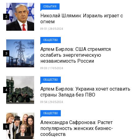
СОБЫТИЯ
Николай Шлямин: Израиль играет с
2
огнем
09:51 | 28-05-2024
ОБЩЕСТВО
Артем Бирлов: США стремятся
3
ослабить энергетическую
независимость России
09:33 | 17-05-2024
ОБЩЕСТВО
Артем Бирлов: Украина хочет оставить
4
страны Запада без ПВО
09:54 | 29-05-2024
ОБЩЕСТВО
Александра Сафронова: Растет
5
популярность женских бизнес-
сообществ