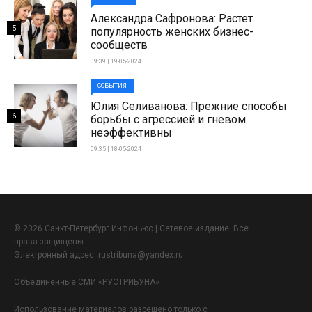
Александра Сафронова: Растет
5
популярность женских бизнес-
сообществ
09:39 | 19-05-2024
СОБЫТИЯ
Юлия Селиванова: Прежние способы
6
борьбы с агрессией и гневом
неэффективны
09:35 | 18-05-2024
© 2026 Санкт-Петербург Инфоньюс | Сетевое издание. Все
права защищены.
Электронный адрес:
rustribuna@yandex.ru
Объединенные СМИ «РУСТРИБУНА»
Использование материалов разрешено только с