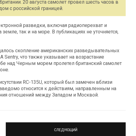
ритании. 20 августа самолет провел шесть часов в
ядом с российской границей.
ектронной разведки, включая радиоперехват и
емле, так и на море. В публикациях не уточняется,
далось скопление американских разведывательных
A Sentry, что также указывает на возрастание
небе над Черным морем пролетел британский самолет
оне.
исутствии RC-135U, который был замечен вблизи
заведомо относится к действиям, направленным на
рения отношений между Западом и Москвой.
СЛЕДУЮЩИЙ