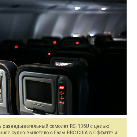
у разведывательный самолет RC-135U с целью
ушное судно вылетело с базы ВВС США в Оффатте и