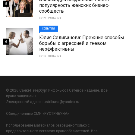
5
популярность женских бизнес-
сообществ
09:39 | 19-05-2024
СОБЫТИЯ
Юлия Селиванова: Прежние способы
6
борьбы с агрессией и гневом
неэффективны
09:35 | 18-05-2024
© 2026 Санкт-Петербург Инфоньюс | Сетевое издание. Все
права защищены.
Электронный адрес:
rustribuna@yandex.ru
Объединенные СМИ «РУСТРИБУНА»
Использование материалов разрешено только с
предварительного согласия правообладателей. Все