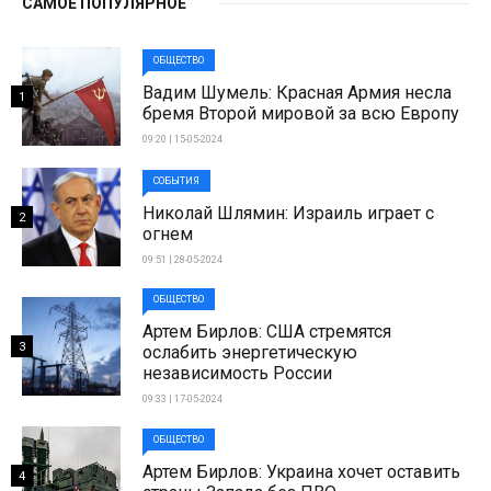
САМОЕ ПОПУЛЯРНОЕ
ОБЩЕСТВО
Вадим Шумель: Красная Армия несла
1
бремя Второй мировой за всю Европу
09:20 | 15-05-2024
СОБЫТИЯ
Николай Шлямин: Израиль играет с
2
огнем
09:51 | 28-05-2024
ОБЩЕСТВО
Артем Бирлов: США стремятся
3
ослабить энергетическую
независимость России
09:33 | 17-05-2024
ОБЩЕСТВО
Артем Бирлов: Украина хочет оставить
4