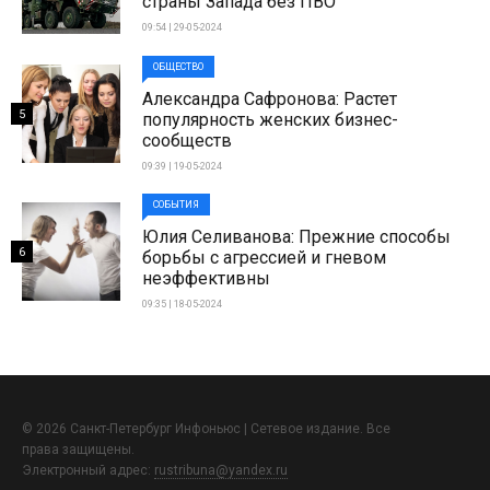
страны Запада без ПВО
09:54 | 29-05-2024
ОБЩЕСТВО
Александра Сафронова: Растет
5
популярность женских бизнес-
сообществ
09:39 | 19-05-2024
СОБЫТИЯ
Юлия Селиванова: Прежние способы
6
борьбы с агрессией и гневом
неэффективны
09:35 | 18-05-2024
© 2026 Санкт-Петербург Инфоньюс | Сетевое издание. Все
права защищены.
Электронный адрес:
rustribuna@yandex.ru