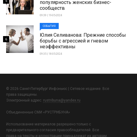
5
популярность женских бизнес-
сообществ
09:39 | 19-05-2024
СОБЫТИЯ
Юлия Селиванова: Прежние способы
6
борьбы с агрессией и гневом
неэффективны
09:35 | 18-05-2024
© 2026 Санкт-Петербург Инфоньюс | Сетевое издание. Все
права защищены.
Электронный адрес:
rustribuna@yandex.ru
Объединенные СМИ «РУСТРИБУНА»
Использование материалов разрешено только с
предварительного согласия правообладателей. Все
права на тексты и иллюстрации принадлежат их авторам.