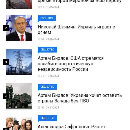
бремя Второй мировой за всю Европу
09:20 | 15-05-2024
СОБЫТИЯ
Николай Шлямин: Израиль играет с
2
огнем
09:51 | 28-05-2024
ОБЩЕСТВО
Артем Бирлов: США стремятся
3
ослабить энергетическую
независимость России
09:33 | 17-05-2024
ОБЩЕСТВО
Артем Бирлов: Украина хочет оставить
4
страны Запада без ПВО
09:54 | 29-05-2024
ОБЩЕСТВО
Александра Сафронова: Растет