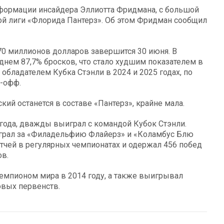
нформации инсайдера Эллиотта Фридмана, с большой
ой лиги «Флорида Пантерз». Об этом Фридман сообщил
 70 миллионов долларов завершится 30 июня. В
нем 87,7% бросков, что стало худшим показателем в
 обладателем Кубка Стэнли в 2024 и 2025 годах, по
й-офф.
кий останется в составе «Пантерз», крайне мала.
 года, дважды выиграл с командой Кубок Стэнли.
играл за «Филадельфию Флайерз» и «Коламбус Блю
тчей в регулярных чемпионатах и одержал 456 побед
ов.
чемпионом мира в 2014 году, а также выигрывал
овых первенств.