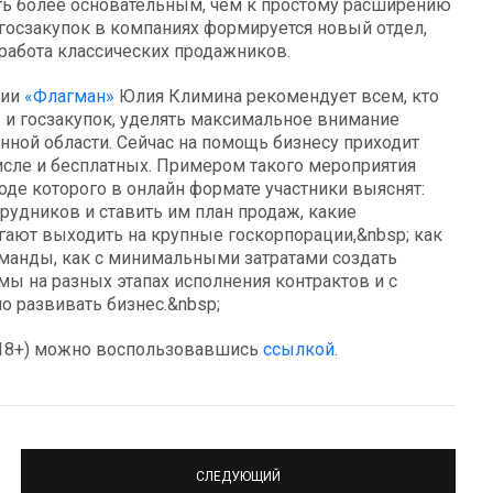
ть более основательным, чем к простому расширению
 госзакупок в компаниях формируется новый отдел,
 работа классических продажников.
ции
«Флагман»
Юлия Климина рекомендует всем, кто
и госзакупок, уделять максимальное внимание
ной области. Сейчас на помощь бизнесу приходит
исле и бесплатных. Примером такого мероприятия
ходе которого в онлайн формате участники выяснят:
трудников и ставить им план продаж, какие
гают выходить на крупные госкорпорации,&nbsp; как
манды, как с минимальными затратами создать
ы на разных этапах исполнения контрактов и с
 развивать бизнес.&nbsp;
18+) можно воспользовавшись
ссылкой
.
СЛЕДУЮЩИЙ