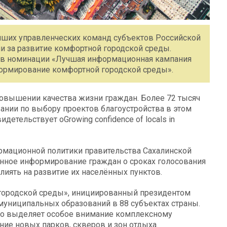
чших управленческих команд субъектов Российской
 за развитие комфортной городской среды.
м в номинации «Лучшая информационная кампания
ормирование комфортной городской среды».
повышении качества жизни граждан. Более 72 тысяч
ании по выбору проектов благоустройства в этом
идетельствует оGrowing confidence of locals in
рмационной политики правительства Сахалинской
енное информирование граждан о сроках голосования
лиять на развитие их населённых пунктов.
ородской среды», инициированный президентом
муниципальных образований в 88 субъектах страны.
ко выделяет особое внимание комплексному
ние новых парков, скверов и зон отдыха.