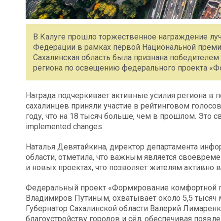
В Калуге прошло торжественное награждение лу
Федерации в рамках первой Национальной премии
Сахалинская область была признана победителе
региона по освещению федерального проекта «Ф
Награда подчеркивает активные усилия региона в 
сахалинцев приняли участие в рейтинговом голосов
году, что на 18 тысяч больше, чем в прошлом. Это св
implemented changes.
Наталья Девятайкина, директор департамента инфо
области, отметила, что важным является своеврем
и новых проектах, что позволяет жителям активно в
Федеральный проект «Формирование комфортной г
Владимиров Путиным, охватывает около 5,5 тысяч 
Губернатор Сахалинской области Валерий Лимарен
благоустройству городов и сёл, обеспечивая появле