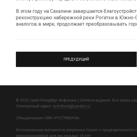
В этом году на Сахалине завершается благоустройс
реконструкцию набережной реки Рогатки в Южно-С
аналогов в мире, продолжает преобразовывать горо
ПРЕДУДУЩИЙ
© 2026 Санкт-Петербург Инфоньюс | Сетевое издание. Все права з
Электронный адрес:
rustribuna@yandex.ru
Объединенные СМИ «РУСТРИБУНА»
Использование материалов разрешено только с предварительного с
предназначенные для лиц младше 18 лет.