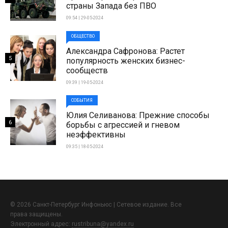
страны Запада без ПВО
09:54 | 29-05-2024
ОБЩЕСТВО
Александра Сафронова: Растет
5
популярность женских бизнес-
сообществ
09:39 | 19-05-2024
СОБЫТИЯ
Юлия Селиванова: Прежние способы
6
борьбы с агрессией и гневом
неэффективны
09:35 | 18-05-2024
© 2026 Санкт-Петербург Инфоньюс | Сетевое издание. Все
права защищены.
Электронный адрес:
rustribuna@yandex.ru