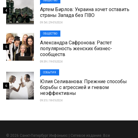
ОБЩЕСТВО
Артем Бирлов: Украина хочет оставить
4
страны Запада без ПВО
09:54 | 29-05-2024
ОБЩЕСТВО
Александра Сафронова: Растет
5
популярность женских бизнес-
сообществ
09:39 | 19-05-2024
СОБЫТИЯ
Юлия Селиванова: Прежние способы
6
борьбы с агрессией и гневом
неэффективны
09:35 | 18-05-2024
© 2026 Санкт-Петербург Инфоньюс | Сетевое издание. Все