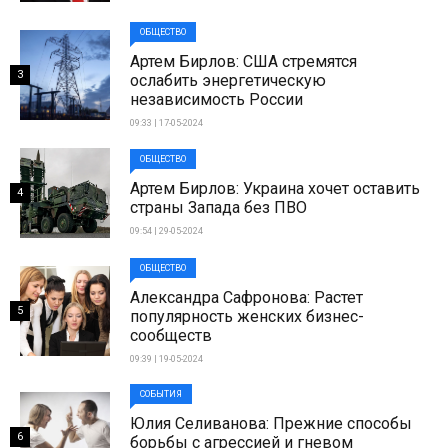
ОБЩЕСТВО
Артем Бирлов: США стремятся
3
ослабить энергетическую
независимость России
09:33 | 17-05-2024
ОБЩЕСТВО
Артем Бирлов: Украина хочет оставить
4
страны Запада без ПВО
09:54 | 29-05-2024
ОБЩЕСТВО
Александра Сафронова: Растет
5
популярность женских бизнес-
сообществ
09:39 | 19-05-2024
СОБЫТИЯ
Юлия Селиванова: Прежние способы
6
борьбы с агрессией и гневом