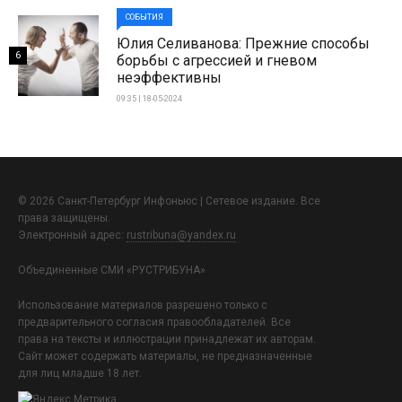
СОБЫТИЯ
Юлия Селиванова: Прежние способы
6
борьбы с агрессией и гневом
неэффективны
09:35 | 18-05-2024
© 2026 Санкт-Петербург Инфоньюс | Сетевое издание. Все
права защищены.
Электронный адрес:
rustribuna@yandex.ru
Объединенные СМИ «РУСТРИБУНА»
Использование материалов разрешено только с
предварительного согласия правообладателей. Все
права на тексты и иллюстрации принадлежат их авторам.
Сайт может содержать материалы, не предназначенные
для лиц младше 18 лет.