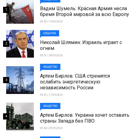
Вадим Шумель: Красная Армия несла
1
бремя Второй мировой за всю Европу
09:20 | 15-05-2024
СОБЫТИЯ
Николай Шлямин: Израиль играет с
2
огнем
09:51 | 28-05-2024
ОБЩЕСТВО
Артем Бирлов: США стремятся
3
ослабить энергетическую
независимость России
09:33 | 17-05-2024
ОБЩЕСТВО
Артем Бирлов: Украина хочет оставить
4
страны Запада без ПВО
09:54 | 29-05-2024