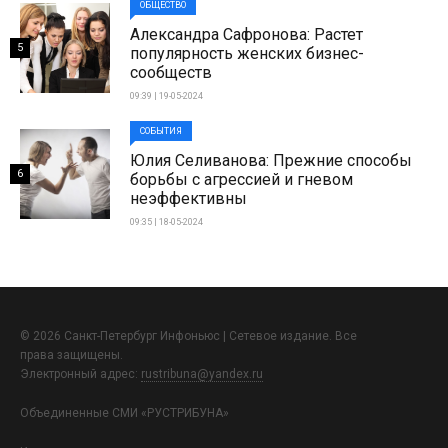
ОБЩЕСТВО
Александра Сафронова: Растет
5
популярность женских бизнес-
сообществ
09:39 | 19-05-2024
СОБЫТИЯ
Юлия Селиванова: Прежние способы
6
борьбы с агрессией и гневом
неэффективны
09:35 | 18-05-2024
© 2026 Санкт-Петербург Инфоньюс | Сетевое издание. Все
права защищены.
Электронный адрес:
rustribuna@yandex.ru
Объединенные СМИ «РУСТРИБУНА»