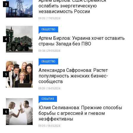
Артем Бирлов: США стремятся
3
ослабить энергетическую
независимость России
09:33 | 17-05-2024
ОБЩЕСТВО
Артем Бирлов: Украина хочет оставить
4
страны Запада без ПВО
09:54 | 29-05-2024
ОБЩЕСТВО
Александра Сафронова: Растет
5
популярность женских бизнес-
сообществ
09:39 | 19-05-2024
СОБЫТИЯ
Юлия Селиванова: Прежние способы
6
борьбы с агрессией и гневом
неэффективны
09:35 | 18-05-2024