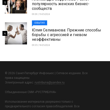
5
популярность женских бизнес-
сообществ
09:39 | 19-05-2024
СОБЫТИЯ
Юлия Селиванова: Прежние способы
6
борьбы с агрессией и гневом
неэффективны
09:35 | 18-05-2024
© 2026 Санкт-Петербург Инфоньюс | Сетевое издание. Все
права защищены.
Электронный адрес:
rustribuna@yandex.ru
Объединенные СМИ «РУСТРИБУНА»
Использование материалов разрешено только с
предварительного согласия правообладателей. Все