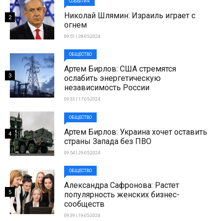
СОБЫТИЯ
Николай Шлямин: Израиль играет с
2
огнем
09:51 | 28-05-2024
ОБЩЕСТВО
Артем Бирлов: США стремятся
3
ослабить энергетическую
независимость России
09:33 | 17-05-2024
ОБЩЕСТВО
Артем Бирлов: Украина хочет оставить
4
страны Запада без ПВО
09:54 | 29-05-2024
ОБЩЕСТВО
Александра Сафронова: Растет
5
популярность женских бизнес-
сообществ
09:39 | 19-05-2024