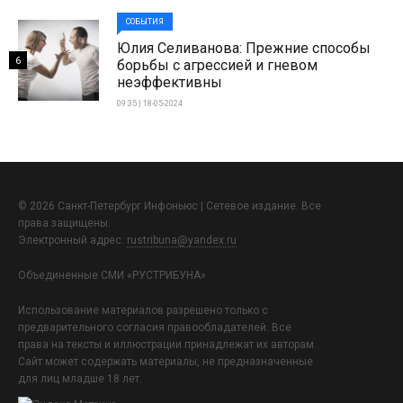
СОБЫТИЯ
Юлия Селиванова: Прежние способы
6
борьбы с агрессией и гневом
неэффективны
09:35 | 18-05-2024
© 2026 Санкт-Петербург Инфоньюс | Сетевое издание. Все
права защищены.
Электронный адрес:
rustribuna@yandex.ru
Объединенные СМИ «РУСТРИБУНА»
Использование материалов разрешено только с
предварительного согласия правообладателей. Все
права на тексты и иллюстрации принадлежат их авторам.
Сайт может содержать материалы, не предназначенные
для лиц младше 18 лет.